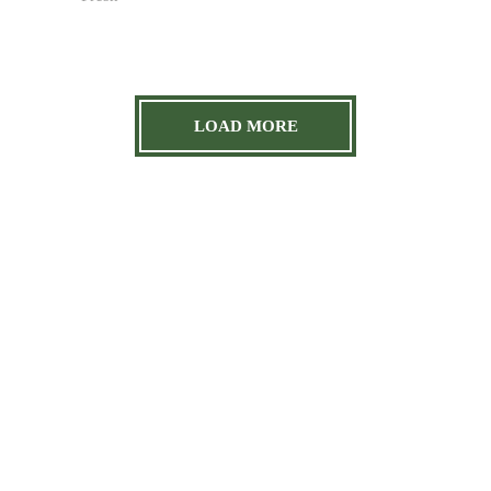
LOAD MORE
Wo Sie uns finden:
Am Bürgerpark 33
27283 Verden (Aller)