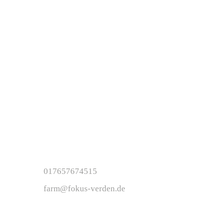
13.00 – 17.00 Uhr
Freitag
13.00 – 16.00 Uhr
Innerhalb der Ferien gelten andere
Öffnungszeiten.
Kinder unter 12 Jahre nur in Begleitung
von volljährigen Aufsichtspersonen.
Kontakt
Koordination: Jannis Stassen
017657674515
farm@fokus-verden.de