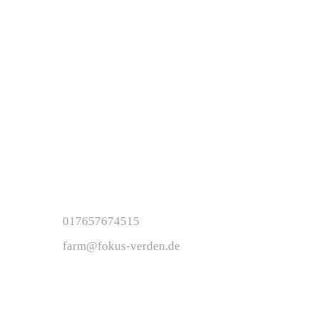
Freitag
13.00 – 16.00 Uhr
Innerhalb der Ferien gelten andere
Öffnungszeiten.
Kinder unter 12 Jahre nur in Begleitung
von volljährigen Aufsichtspersonen.
Kontakt
Koordination: Jannis Stassen
017657674515
farm@fokus-verden.de